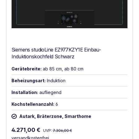
Siemens studioLine EZ977KZY1E Einbau-
Induktionskochfeld Schwarz
Gerätebreite:
ab 85 cm, ab 80 cm
Beheizungsart:
Induktion
Installation:
aufliegend
Kochstellenanzahl:
6
Autark, Bräterzone, Smarthome
Regulärer Preis:
Verkaufspreis:
4.271,00 €
UVP:
7.306,00 €
versandkostenfrei