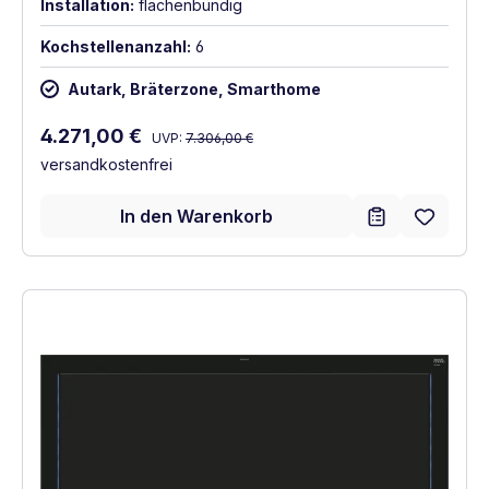
Installation:
flächenbündig
Kochstellenanzahl:
6
Autark, Bräterzone, Smarthome
Regulärer Preis:
Verkaufspreis:
4.271,00 €
UVP:
7.306,00 €
versandkostenfrei
In den Warenkorb