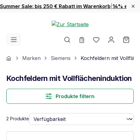
Summer Sale: bis 250 € Rabatt im Warenkorb
|
14% extra 
Zum Hauptinhalt springen
Du hast 0 Produ
Ware
Home
Marken
Siemens
Kochfeldern mit Vollfläc
Kochfeldern mit Vollflächeninduktion
Produkte filtern
2 Produkte