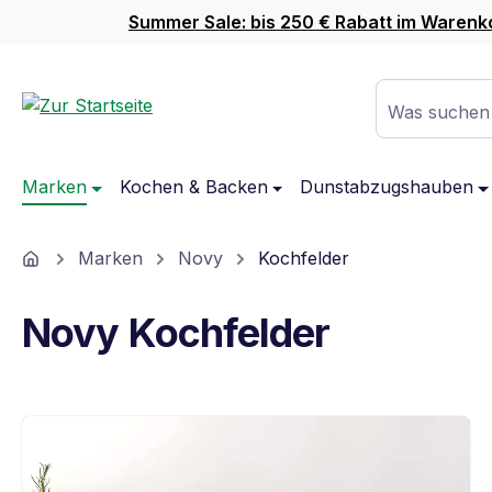
Summer Sale: bis 250 € Rabatt im Warenk
m Hauptinhalt springen
Zur Suche springen
Zur Hauptnavigation springen
Was suchen
Marken
Kochen & Backen
Dunstabzugshauben
Home
Marken
Novy
Kochfelder
Novy Kochfelder