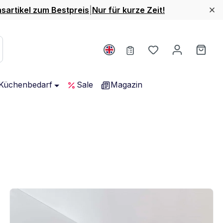
nsartikel zum Bestpreis
|
Nur für kurze Zeit!
Du hast 0 Produ
Ware
Küchenbedarf
Sale
Magazin