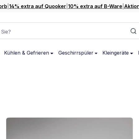
orb
|
14% extra auf Quooker
|
10% extra auf B-Ware
|
Aktio
 Sie?
Kühlen & Gefrieren
Geschirrspüler
Kleingeräte