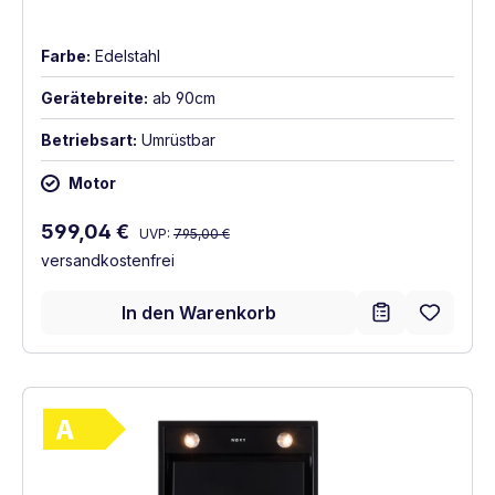
Farbe:
Edelstahl
Gerätebreite:
ab 90cm
Betriebsart:
Umrüstbar
Motor
Regulärer Preis:
Verkaufspreis:
599,04 €
UVP:
795,00 €
versandkostenfrei
In den Warenkorb
Vollständiges Energielabel anzeigen
Energieklasse A. Höchste bis niedrigste Ef