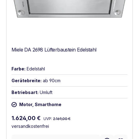
Miele DA 2698 Lüfterbaustein Edelstahl
Farbe:
Edelstahl
Gerätebreite:
ab 90cm
Betriebsart:
Umluft
Motor, Smarthome
Regulärer Preis:
Verkaufspreis:
1.624,00 €
UVP:
2.169,00 €
versandkostenfrei