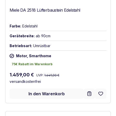
Miele DA 2518 Lüfterbaustein Edelstahl
Farbe:
Edelstahl
Gerätebreite:
ab 90cm
Betriebsart:
Umrüstbar
Motor, Smarthome
75€ Rabatt im Warenkorb
75€ Rabatt im Warenkorb
Regulärer Preis:
Verkaufspreis:
1.459,00 €
UVP:
1.649,00 €
versandkostenfrei
In den Warenkorb
Vollständiges Energielabel anzeigen