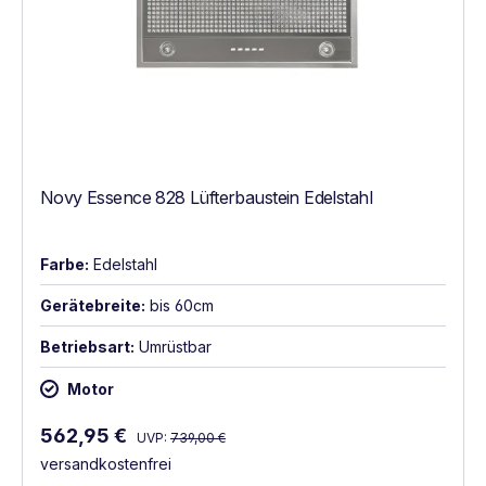
Novy Essence 828 Lüfterbaustein Edelstahl
Farbe:
Edelstahl
Gerätebreite:
bis 60cm
Betriebsart:
Umrüstbar
Motor
Regulärer Preis:
Verkaufspreis:
562,95 €
UVP:
739,00 €
versandkostenfrei