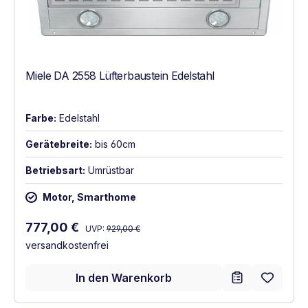
Miele DA 2558 Lüfterbaustein Edelstahl
Farbe:
Edelstahl
Gerätebreite:
bis 60cm
Betriebsart:
Umrüstbar
Motor, Smarthome
Regulärer Preis:
Verkaufspreis:
777,00 €
UVP:
929,00 €
versandkostenfrei
In den Warenkorb