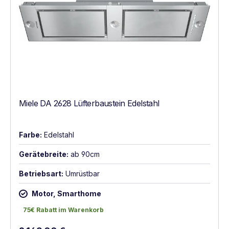
Miele DA 2628 Lüfterbaustein Edelstahl
Farbe:
Edelstahl
Gerätebreite:
ab 90cm
Betriebsart:
Umrüstbar
Motor, Smarthome
75€ Rabatt im Warenkorb
75€ Rabatt im Warenkorb
Regulärer Preis: