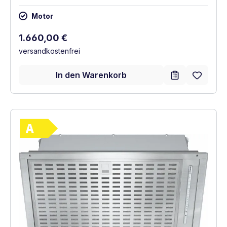
Motor
Regulärer Preis:
1.660,00 €
versandkostenfrei
In den Warenkorb
Vollständiges Energielabel anzeigen
Energieklasse A. Höchste bis niedrigste Ef