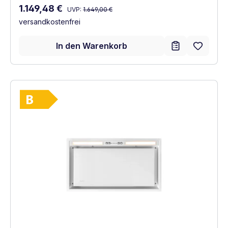
Regulärer Preis:
Verkaufspreis:
1.149,48 €
UVP:
1.649,00 €
versandkostenfrei
In den Warenkorb
Vollständiges Energielabel anzeigen
Energieklasse B. Höchste bis niedrigste Ef