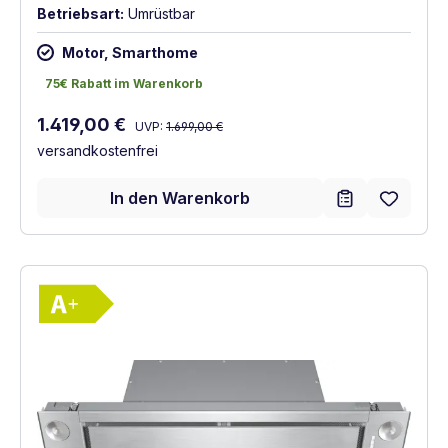
Betriebsart:
Umrüstbar
Motor, Smarthome
75€ Rabatt im Warenkorb
75€ Rabatt im Warenkorb
Regulärer Preis:
Verkaufspreis:
1.419,00 €
UVP:
1.699,00 €
versandkostenfrei
In den Warenkorb
Vollständiges Energielabel anzeigen
Energieklasse A+. Höchste bis niedrigste E