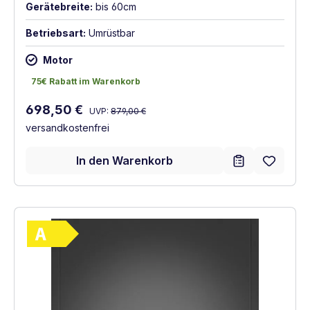
Gerätebreite:
bis 60cm
Betriebsart:
Umrüstbar
Motor
75€ Rabatt im Warenkorb
75€ Rabatt im Warenkorb
Regulärer Preis:
Verkaufspreis:
698,50 €
UVP:
879,00 €
versandkostenfrei
In den Warenkorb
Vollständiges Energielabel anzeigen
Energieklasse A. Höchste bis niedrigste Ef