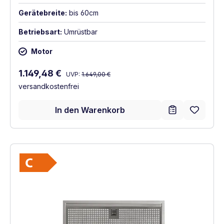
Gerätebreite:
bis 60cm
Betriebsart:
Umrüstbar
Motor
Regulärer Preis:
Verkaufspreis:
1.149,48 €
UVP:
1.649,00 €
versandkostenfrei
In den Warenkorb
Vollständiges Energielabel anzeigen
Energieklasse C. Höchste bis niedrigste Ef