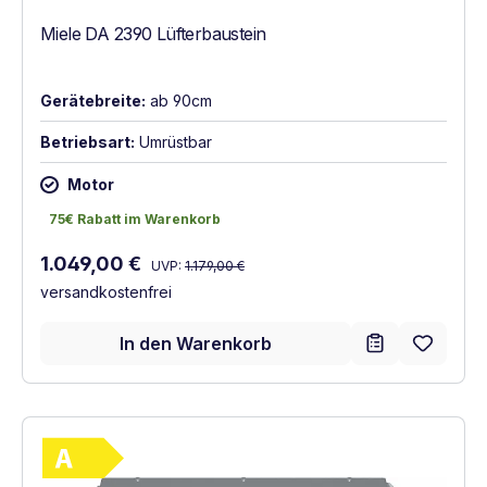
Miele DA 2390 Lüfterbaustein
Gerätebreite:
ab 90cm
Betriebsart:
Umrüstbar
Motor
75€ Rabatt im Warenkorb
75€ Rabatt im Warenkorb
Regulärer Preis:
Verkaufspreis:
1.049,00 €
UVP:
1.179,00 €
versandkostenfrei
In den Warenkorb
Vollständiges Energielabel anzeigen
Energieklasse A. Höchste bis niedrigste Ef