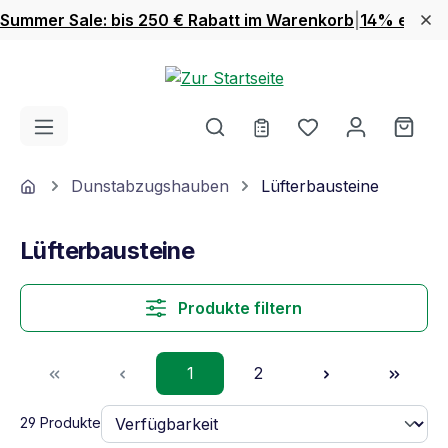
Summer Sale: bis 250 € Rabatt im Warenkorb
|
14% extra 
Zum Hauptinhalt springen
Du hast 0 Produ
Ware
Home
Dunstabzugshauben
Lüfterbausteine
Lüfterbausteine
Produkte filtern
Seite
Seite
1
2
29 Produkte