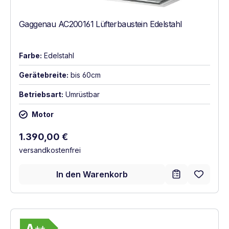
Gaggenau AC200161 Lüfterbaustein Edelstahl
Farbe:
Edelstahl
Gerätebreite:
bis 60cm
Betriebsart:
Umrüstbar
Motor
Regulärer Preis:
1.390,00 €
versandkostenfrei
In den Warenkorb
Vollständiges Energielabel anzeigen
Energieklasse A++. Höchste bis niedrigste