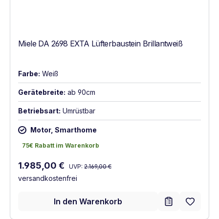
Miele DA 2698 EXTA Lüfterbaustein Brillantweiß
Farbe:
Weiß
Gerätebreite:
ab 90cm
Betriebsart:
Umrüstbar
Motor, Smarthome
75€ Rabatt im Warenkorb
75€ Rabatt im Warenkorb
Regulärer Preis:
Verkaufspreis:
1.985,00 €
UVP:
2.169,00 €
versandkostenfrei
In den Warenkorb