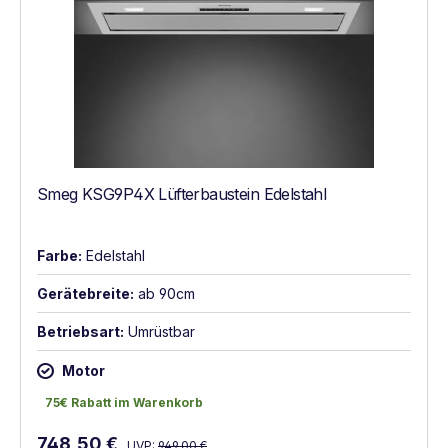
Smeg KSG9P4X Lüfterbaustein Edelstahl
Farbe:
Edelstahl
Gerätebreite:
ab 90cm
Betriebsart:
Umrüstbar
Motor
75€ Rabatt im Warenkorb
75€ Rabatt im Warenkorb
Regulärer Preis:
Verkaufspreis:
748,50 €
UVP:
949,00 €