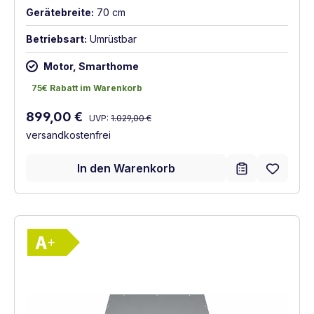
Gerätebreite:
70 cm
Betriebsart:
Umrüstbar
Motor, Smarthome
75€ Rabatt im Warenkorb
75€ Rabatt im Warenkorb
Regulärer Preis:
Verkaufspreis:
899,00 €
UVP:
1.029,00 €
versandkostenfrei
In den Warenkorb
Vollständiges Energielabel anzeigen
Energieklasse A+. Höchste bis niedrigste E