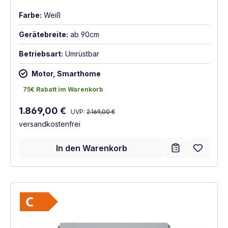
Farbe:
Weiß
Gerätebreite:
ab 90cm
Betriebsart:
Umrüstbar
Motor, Smarthome
75€ Rabatt im Warenkorb
75€ Rabatt im Warenkorb
Regulärer Preis:
Verkaufspreis:
1.869,00 €
UVP:
2.169,00 €
versandkostenfrei
In den Warenkorb
Vollständiges Energielabel anzeigen
Energieklasse C. Höchste bis niedrigste Ef