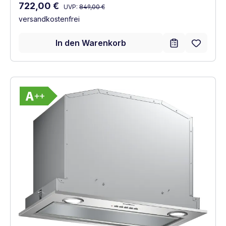
Regulärer Preis:
Verkaufspreis:
722,00 €
UVP:
849,00 €
versandkostenfrei
In den Warenkorb
Vollständiges Energielabel anzeigen
Energieklasse A++. Höchste bis niedrigste