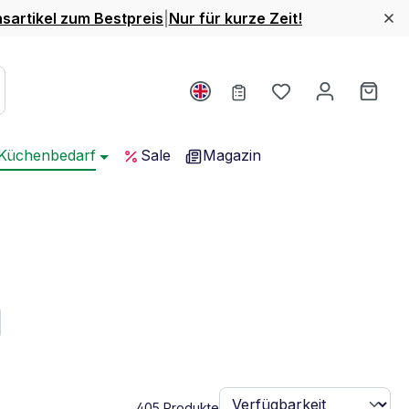
nsartikel zum Bestpreis
|
Nur für kurze Zeit!
Du hast 0 Produ
Ware
Küchenbedarf
Sale
Magazin
405 Produkte