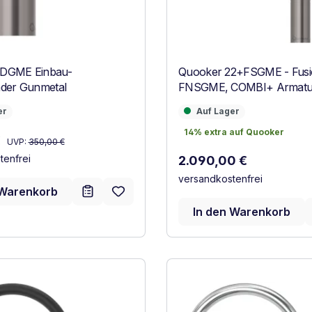
DGME Einbau-
Quooker 22+FSGME - Fusi
nder Gunmetal
FNSGME, COMBI+ Armatu
Gunmetal
Auf Lager
er
Auf Lager
14% extra auf Quooker
14% extra auf Quooker
Regulärer Preis:
reis:
€
UVP:
350,00 €
tenfrei
Regulärer Preis:
2.090,00 €
versandkostenfrei
 Warenkorb
In den Warenkorb