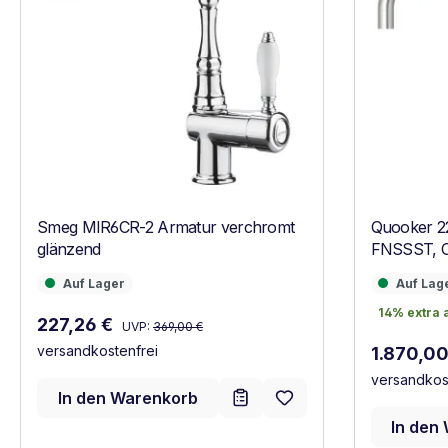
Smeg MIR6CR-2 Armatur verchromt
Quooker 2
glänzend
FNSSST, C
Auf Lager
Auf Lager
Auf Lager
Auf Lag
14% extra 
14% extra 
Regulärer Preis:
Verkaufspreis:
227,26 €
UVP:
369,00 €
versandkostenfrei
Regulärer
1.870,00
versandkos
In den Warenkorb
In den