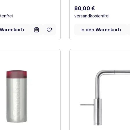
 Preis:
Regulärer Preis:
80,00 €
tenfrei
versandkostenfrei
 Warenkorb
In den Warenkorb