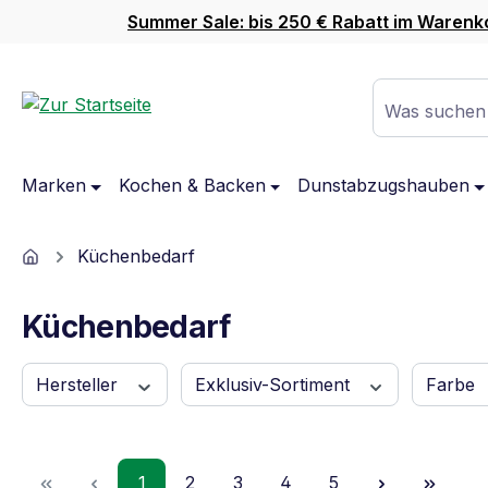
Summer Sale: bis 250 € Rabatt im Warenk
m Hauptinhalt springen
Zur Suche springen
Zur Hauptnavigation springen
Was suchen
Marken
Kochen & Backen
Dunstabzugshauben
Home
Küchenbedarf
Küchenbedarf
Hersteller
Exklusiv-Sortiment
Farbe
Seite
Seite
Seite
Seite
Seite
1
2
3
4
5