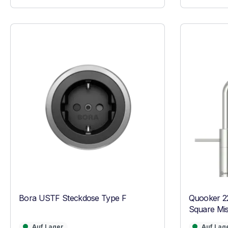
Bora USTF Steckdose Type F
Quooker 2
Square Mi
Nordic Sq
Auf Lager
Auf Lager
Auf Lager
Auf Lag