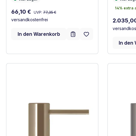
COMBI+ Ar
14% extra 
14% extra 
Regulärer Preis:
Verkaufspreis:
66,10 €
UVP:
77,35 €
versandkostenfrei
Regulärer
2.035,0
versandkos
In den Warenkorb
In den