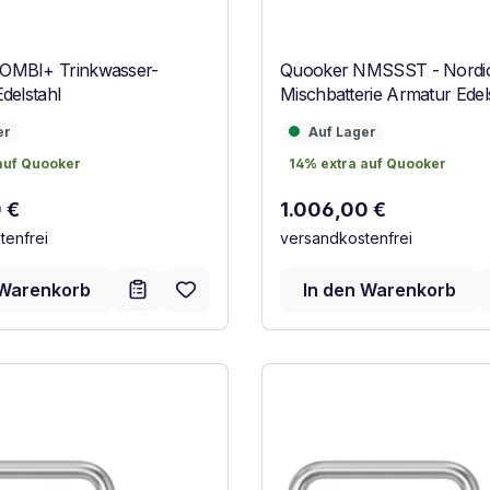
OMBI+ Trinkwasser-
Quooker NMSSST - Nordi
delstahl
Mischbatterie Armatur Edel
Auf Lager
er
Auf Lager
auf Quooker
14% extra auf Quooker
auf Quooker
14% extra auf Quooker
 Preis:
Regulärer Preis:
 €
1.006,00 €
tenfrei
versandkostenfrei
 Warenkorb
In den Warenkorb