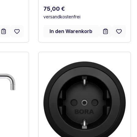
Regulärer Preis:
75,00 €
versandkostenfrei
In den Warenkorb