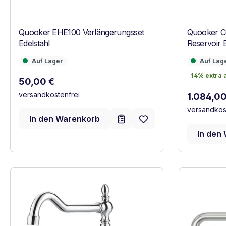
Quooker EHE100 Verlängerungsset
Quooker C
Edelstahl
Reservoir E
Auf Lager
Auf Lager
Auf Lager
Auf Lag
14% extra 
14% extra 
Regulärer Preis:
50,00 €
versandkostenfrei
Regulärer
1.084,00
versandkos
In den Warenkorb
In den