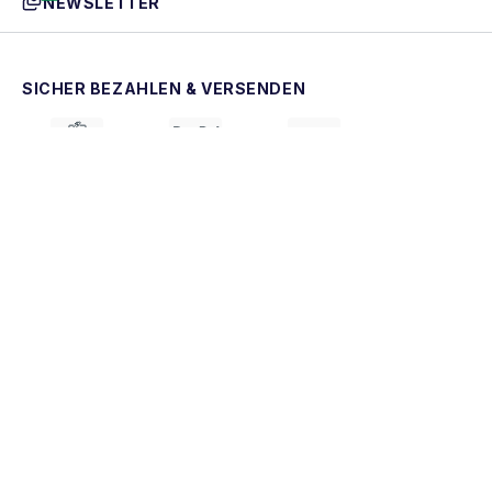
NEWSLETTER
SICHER BEZAHLEN & VERSENDEN
GEPRÜFT & AUSGEZEICHNET
AGB
Widerrufsrecht
Datenschutz
Impressum
Kontakt
Jobs
Cookie-Einstellungen
Barrierefreiheit