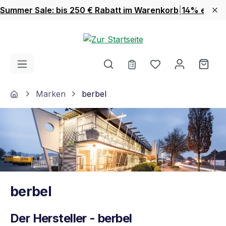
Summer Sale: bis 250 € Rabatt im Warenkorb
|
14% extra 
Zum Hauptinhalt springen
Du hast 0 Produ
Ware
Home
Marken
berbel
berbel
Der Hersteller - berbel