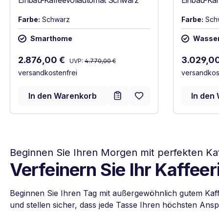
Einbau-Kaffeevollautomat Schwarz
Einbau-Kaf
Farbe:
Schwarz
Farbe:
Sch
Smarthome
Wasser
Regulärer Preis:
Verkaufspreis:
Verkaufsp
2.876,00 €
3.029,0
UVP:
4.770,00 €
versandkostenfrei
versandkos
In den Warenkorb
In den
Beginnen Sie Ihren Morgen mit perfekten Kaf
Verfeinern Sie Ihr Kaffeer
Beginnen Sie Ihren Tag mit außergewöhnlich gutem Kaf
und stellen sicher, dass jede Tasse Ihren höchsten Ans