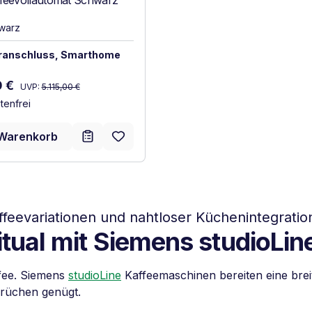
feevollautomat Schwarz
warz
anschluss, Smarthome
Regulärer Preis:
reis:
0 €
UVP:
5.115,00 €
tenfrei
 Warenkorb
feevariationen und nahtloser Küchenintegratio
itual mit Siemens studioLin
fee. Siemens
studioLine
Kaffeemaschinen bereiten eine breit
prüchen genügt.