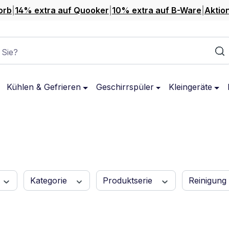
orb
|
14% extra auf Quooker
|
10% extra auf B-Ware
|
Aktio
 Sie?
Kühlen & Gefrieren
Geschirrspüler
Kleingeräte
Kategorie
Produktserie
Reinigung