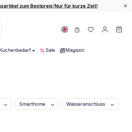
nsartikel zum Bestpreis
|
Nur für kurze Zeit!
Du hast 0 Produ
Ware
Küchenbedarf
Sale
Magazin
Smarthome
Wasseranschluss