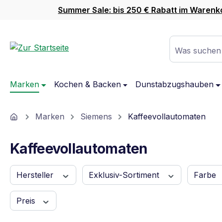
Summer Sale: bis 250 € Rabatt im Warenk
m Hauptinhalt springen
Zur Suche springen
Zur Hauptnavigation springen
Was suchen
Marken
Kochen & Backen
Dunstabzugshauben
Home
Marken
Siemens
Kaffeevollautomaten
Kaffeevollautomaten
Hersteller
Exklusiv-Sortiment
Farbe
Preis