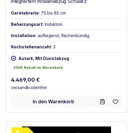
integriertem Wrasenabzug Schwarz
Gerätebreite:
75 bis 85 cm
Beheizungsart:
Induktion
Installation:
aufliegend, flächenbündig
Kochstellenanzahl:
3
Autark, Mit Dunstabzug
250€ Rabatt im Warenkorb
250€ Rabatt im Warenkorb
Regulärer Preis:
4.469,00 €
versandkostenfrei
In den Warenkorb
Vollständiges Energielabel anzeigen
Energieklasse A. Höchste bis niedrigste Ef