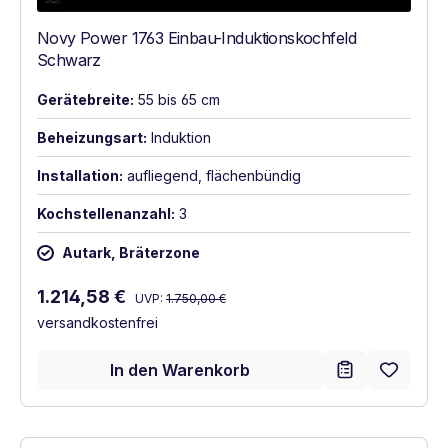
Novy Power 1763 Einbau-Induktionskochfeld
Schwarz
Gerätebreite:
55 bis 65 cm
Beheizungsart:
Induktion
Installation:
aufliegend, flächenbündig
Kochstellenanzahl:
3
Autark, Bräterzone
Regulärer Preis:
Verkaufspreis:
1.214,58 €
UVP:
1.750,00 €
versandkostenfrei
In den Warenkorb