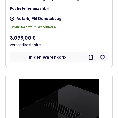
Kochstellenanzahl:
4
Autark, Mit Dunstabzug
250€ Rabatt im Warenkorb
250€ Rabatt im Warenkorb
Regulärer Preis:
3.099,00 €
versandkostenfrei
In den Warenkorb