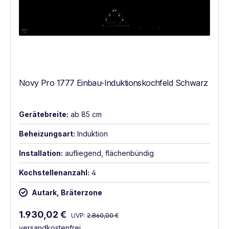
Novy Pro 1777 Einbau-Induktionskochfeld Schwarz
Gerätebreite:
ab 85 cm
Beheizungsart:
Induktion
Installation:
aufliegend, flächenbündig
Kochstellenanzahl:
4
Autark, Bräterzone
Regulärer Preis:
Verkaufspreis:
1.930,02 €
UVP:
2.860,00 €
versandkostenfrei