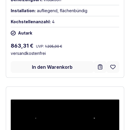
Installation:
aufliegend, flächenbündig
Kochstellenanzahl:
4
Autark
Regulärer Preis:
Verkaufspreis:
863,31 €
UVP:
1.205,00 €
versandkostenfrei
In den Warenkorb