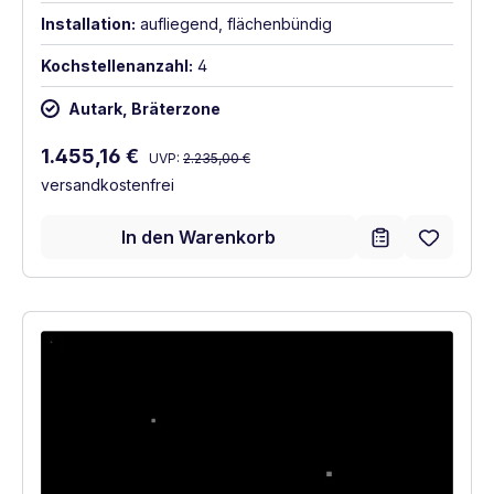
Installation:
aufliegend, flächenbündig
Kochstellenanzahl:
4
Autark, Bräterzone
Regulärer Preis:
Verkaufspreis:
1.455,16 €
UVP:
2.235,00 €
versandkostenfrei
In den Warenkorb