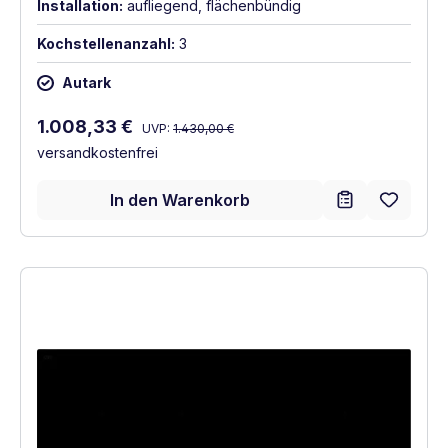
Installation:
aufliegend, flächenbündig
Kochstellenanzahl:
3
Autark
Regulärer Preis:
Verkaufspreis:
1.008,33 €
UVP:
1.430,00 €
versandkostenfrei
In den Warenkorb