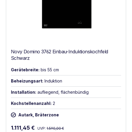
Novy Domino 3762 Einbau-Induktionskochfeld
Schwarz
Gerätebreite:
bis 55 cm
Beheizungsart:
Induktion
Installation:
aufliegend, flächenbündig
Kochstellenanzahl:
2
Autark, Bräterzone
Regulärer Preis:
Verkaufspreis:
1.111,45 €
UVP:
1.590,00 €