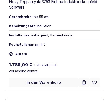
Novy Teppan yaki 3753 Einbau-Induktionskochfeld
Schwarz
Gerätebreite:
bis 55 cm
Beheizungsart:
Induktion
Installation:
aufliegend, flächenbündig
Kochstellenanzahl:
2
Autark
Regulärer Preis:
Verkaufspreis:
1.785,00 €
UVP:
2.635,00 €
versandkostenfrei
In den Warenkorb