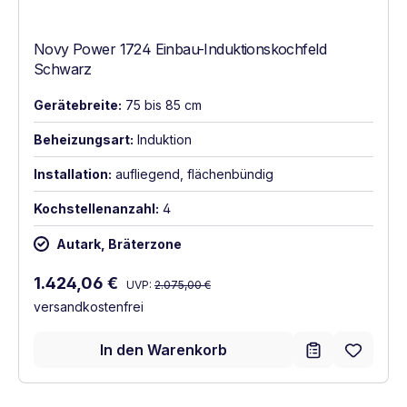
Novy Power 1724 Einbau-Induktionskochfeld
Schwarz
Gerätebreite:
75 bis 85 cm
Beheizungsart:
Induktion
Installation:
aufliegend, flächenbündig
Kochstellenanzahl:
4
Autark, Bräterzone
Regulärer Preis:
Verkaufspreis:
1.424,06 €
UVP:
2.075,00 €
versandkostenfrei
In den Warenkorb