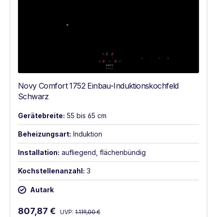
Novy Comfort 1752 Einbau-Induktionskochfeld
Schwarz
Gerätebreite:
55 bis 65 cm
Beheizungsart:
Induktion
Installation:
aufliegend, flächenbündig
Kochstellenanzahl:
3
Autark
Regulärer Preis:
Verkaufspreis:
807,87 €
UVP:
1.119,00 €