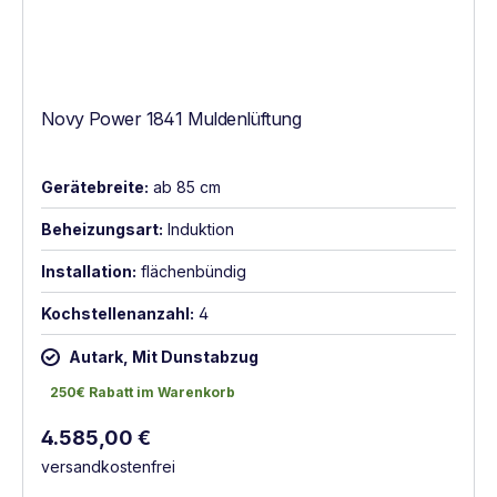
Novy Power 1841 Muldenlüftung
Gerätebreite:
ab 85 cm
Beheizungsart:
Induktion
Installation:
flächenbündig
Kochstellenanzahl:
4
Autark, Mit Dunstabzug
250€ Rabatt im Warenkorb
250€ Rabatt im Warenkorb
Regulärer Preis:
4.585,00 €
versandkostenfrei