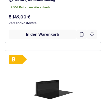
250€ Rabatt im Warenkorb
250€ Rabatt im Warenkorb
Regulärer Preis:
5.149,00 €
versandkostenfrei
In den Warenkorb
Vollständiges Energielabel anzeigen
Energieklasse B. Höchste bis niedrigste Ef