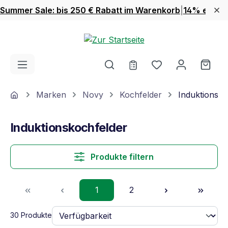
Summer Sale: bis 250 € Rabatt im Warenkorb
|
14% extra 
Zum Hauptinhalt springen
Du hast 0 Produ
Ware
Home
Marken
Novy
Kochfelder
Induktionsko
Induktionskochfelder
Produkte filtern
Seite
Seite
1
2
30 Produkte