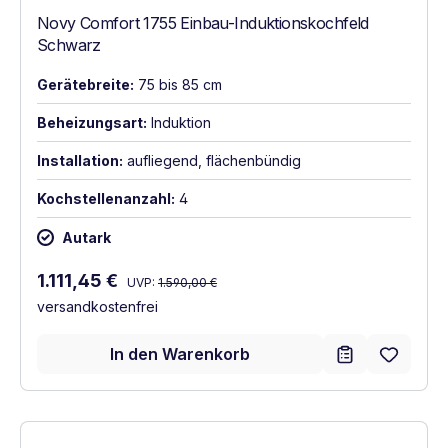
Novy Comfort 1755 Einbau-Induktionskochfeld
Schwarz
Gerätebreite:
75 bis 85 cm
Beheizungsart:
Induktion
Installation:
aufliegend, flächenbündig
Kochstellenanzahl:
4
Autark
Regulärer Preis:
Verkaufspreis:
1.111,45 €
UVP:
1.590,00 €
versandkostenfrei
In den Warenkorb