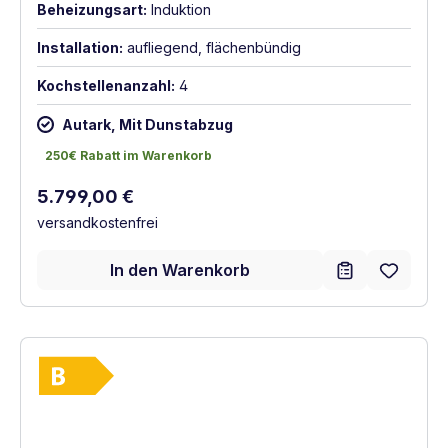
Beheizungsart:
Induktion
Installation:
aufliegend, flächenbündig
Kochstellenanzahl:
4
Autark, Mit Dunstabzug
250€ Rabatt im Warenkorb
250€ Rabatt im Warenkorb
Regulärer Preis:
5.799,00 €
versandkostenfrei
In den Warenkorb
Vollständiges Energielabel anzeigen
Energieklasse B. Höchste bis niedrigste Ef