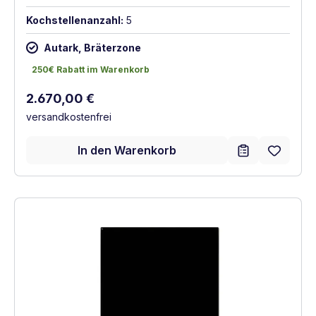
Kochstellenanzahl:
5
Autark, Bräterzone
250€ Rabatt im Warenkorb
250€ Rabatt im Warenkorb
Regulärer Preis:
2.670,00 €
versandkostenfrei
In den Warenkorb