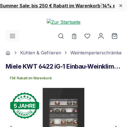
Summer Sale: bis 250 € Rabatt im Warenkorb
|
14% extra 
Zum Hauptinhalt springen
Du hast 0 Produ
Ware
Home
Kühlen & Gefrieren
Weintemperierschränke
Miele KWT 6422 iG-1 Einbau-Weinklimaschrank Obsidianschwarz
75€ Rabatt im Warenkorb
Bildergalerie überspringen