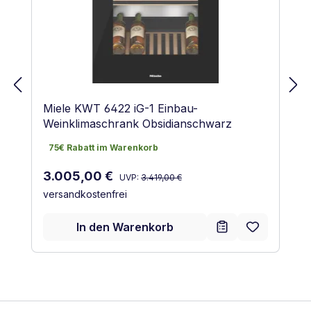
Miele KWT 6422 iG-1 Einbau-
Weinklimaschrank Obsidianschwarz
75€ Rabatt im Warenkorb
75€ Rabatt im Warenkorb
Regulärer Preis:
Verkaufspreis:
3.005,00 €
UVP:
3.419,00 €
versandkostenfrei
In den Warenkorb