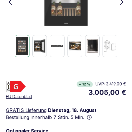
Energieklasse G. Höchste bis niedrigste Effizie
UVP:
3.419,00 €
− 12 %
Vollständiges Energielabel anzeigen
3.005,00 €
Öffnet in neuem Fenster
EU Datenblatt
GRATIS Lieferung
Dienstag, 18. August
Bestellung innerhalb
7 Stdn. 5 Min.
Optionaler Service