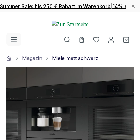
Summer Sale: bis 250 € Rabatt im Warenkorb
|
14% extra 
Zum Hauptinhalt springen
Du hast 0 Produ
Ware
Home
Magazin
Miele matt schwarz