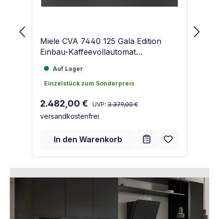
Miele CVA 7440 125 Gala Edition
Mi
Einbau-Kaffeevollautomat
Ei
Obsidianschwarz matt
Ob
Auf Lager
2
Auf Lager
2
Einzelstück zum Sonderpreis
Einzelstück zum Sonderpreis
Ve
3
Regulärer Preis:
ve
Verkaufspreis:
2.482,00 €
UVP:
3.379,00 €
versandkostenfrei
In den Warenkorb