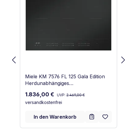
Miele KM 7576 FL 125 Gala Edition
Mi
Herdunabhängiges
He
Induktionskochfeld Schwarz matt
In
Regulärer Preis:
Verkaufspreis:
Ve
1.836,00 €
2
UVP:
2.469,00 €
Ma
versandkostenfrei
ve
In den Warenkorb