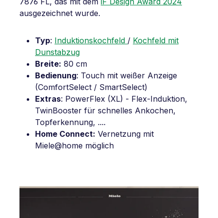
7876 FL, das mit dem
iF Design Award 2024
ausgezeichnet wurde.
Typ
:
Induktionskochfeld
/
Kochfeld mit
Dunstabzug
Breite:
80 cm
Bedienung
: Touch mit weißer Anzeige
(ComfortSelect / SmartSelect)
Extras
: PowerFlex (XL) - Flex-Induktion,
TwinBooster für schnelles Ankochen,
Topferkennung, ....
Home Connect:
Vernetzung mit
Miele@home möglich