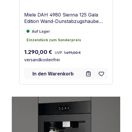
Miele DAH 4980 Sienna 125 Gala
Edition Wand-Dunstabzugshaube
Obsidianschwarz matt
Auf Lager
Auf Lager
Einzelstück zum Sonderpreis
Einzelstück zum Sonderpreis
Regulärer Preis:
Verkaufspreis:
1.290,00 €
UVP:
1.699,00 €
versandkostenfrei
In den Warenkorb