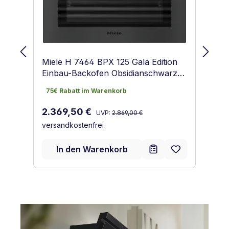
Miele H 7464 BPX 125 Gala Edition
Mi
Einbau-Backofen Obsidianschwarz
Ed
matt
K
75€ Rabatt im Warenkorb
A
75€ Rabatt im Warenkorb
Ob
E
E
Regulärer Preis:
Verkaufspreis:
2.369,50 €
UVP:
2.869,00 €
versandkostenfrei
Ve
2
ve
In den Warenkorb