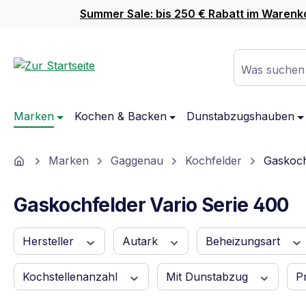
Summer Sale: bis 250 € Rabatt im Warenk
m Hauptinhalt springen
Zur Suche springen
Zur Hauptnavigation springen
Was suchen
Marken
Kochen & Backen
Dunstabzugshauben
Home
Marken
Gaggenau
Kochfelder
Gaskoch
Gaskochfelder Vario Serie 400
Hersteller
Autark
Beheizungsart
Kochstellenanzahl
Mit Dunstabzug
P