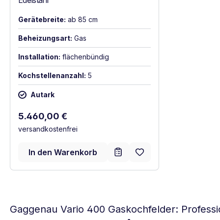
Edelstahl
Gerätebreite:
ab 85 cm
Beheizungsart:
Gas
Installation:
flächenbündig
Kochstellenanzahl:
5
Autark
Regulärer Preis:
5.460,00 €
versandkostenfrei
In den Warenkorb
Gaggenau Vario 400 Gaskochfelder: Profession