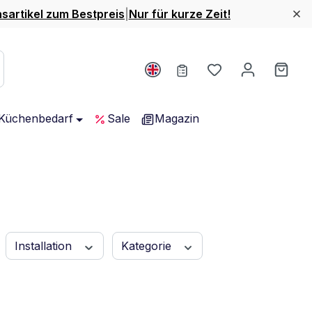
nsartikel zum Bestpreis
|
Nur für kurze Zeit!
Du hast 0 Produ
Ware
Küchenbedarf
Sale
Magazin
Installation
Kategorie