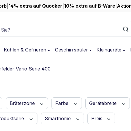
orb
|
14% extra auf Quooker
|
10% extra auf B-Ware
|
Aktio
 Sie?
Kühlen & Gefrieren
Geschirrspüler
Kleingeräte
felder Vario Serie 400
Bräterzone
Farbe
Gerätebreite
roduktserie
Smarthome
Preis