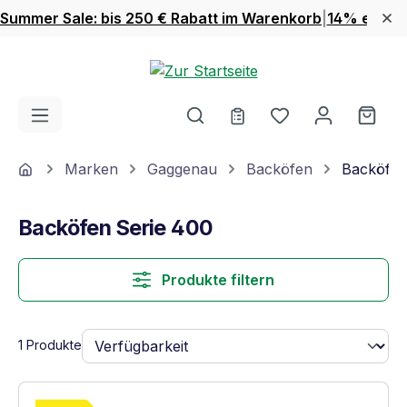
Summer Sale: bis 250 € Rabatt im Warenkorb
|
14% extra 
Zum Hauptinhalt springen
Du hast 0 Produ
Ware
Home
Marken
Gaggenau
Backöfen
Backöfen
Backöfen Serie 400
Produkte filtern
1 Produkte
Vollständiges Energielabel anzeigen
Energieklasse A. Höchste bis niedrigste Ef