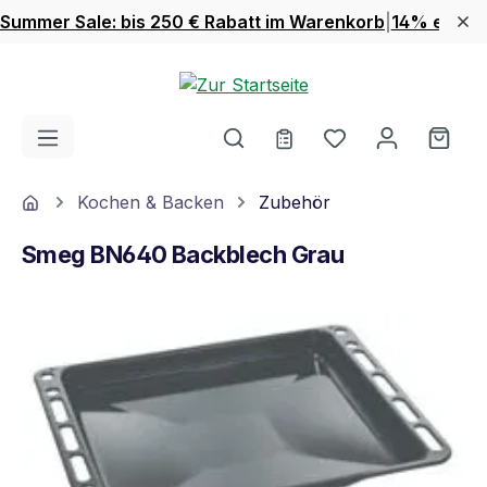
Summer Sale: bis 250 € Rabatt im Warenkorb
|
14% extra 
Zum Hauptinhalt springen
Du hast 0 Produ
Ware
Home
Kochen & Backen
Zubehör
Smeg BN640 Backblech Grau
Bildergalerie überspringen