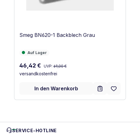
Smeg BN620-1 Backblech Grau
Auf Lager
Auf Lager
Regulärer Preis:
Verkaufspreis:
46,42 €
UVP:
69,00 €
versandkostenfrei
In den Warenkorb
SERVICE-HOTLINE