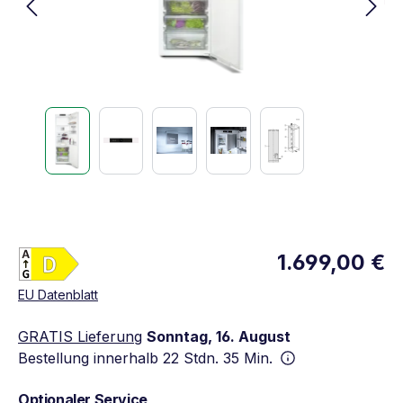
Energieklasse D. Höchste bis niedrigste Effizien
1.699,00 €
Vollständiges Energielabel anzeigen
Öffnet in neuem Fenster
EU Datenblatt
GRATIS Lieferung
Sonntag, 16. August
Bestellung innerhalb
22 Stdn. 35 Min.
Optionaler Service