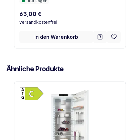
Auf Lager
Auf Lager
Regulärer Preis:
63,00 €
versandkostenfrei
In den Warenkorb
Ähnliche Produkte
Produktgalerie überspringen
Vollständiges Energielabel anzeigen
Energieklasse C. Höchste bis niedrigste