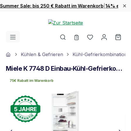
Summer Sale: bis 250 € Rabatt im Warenkorb
|
14% extra 
Zum Hauptinhalt springen
Du hast 0 Produ
Ware
Home
Kühlen & Gefrieren
Kühl-Gefrierkombinatione
Miele K 7748 D Einbau-Kühl-Gefrierkombination
75€ Rabatt im Warenkorb
Bildergalerie überspringen