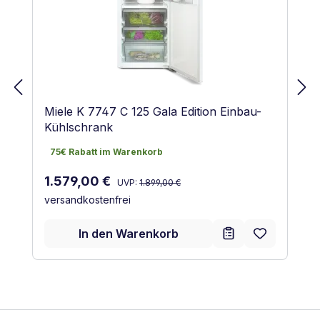
Miele K 7747 C 125 Gala Edition Einbau-
Kühlschrank
75€ Rabatt im Warenkorb
75€ Rabatt im Warenkorb
Regulärer Preis:
Verkaufspreis:
1.579,00 €
UVP:
1.899,00 €
versandkostenfrei
In den Warenkorb