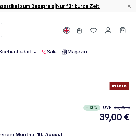
nsartikel zum Bestpreis
|
Nur für kurze Zeit!
Du hast 0 Produ
Ware
Küchenbedarf
Sale
Magazin
UVP:
45,00 €
− 13 %
39,00 €
ferung
Montag, 10. August