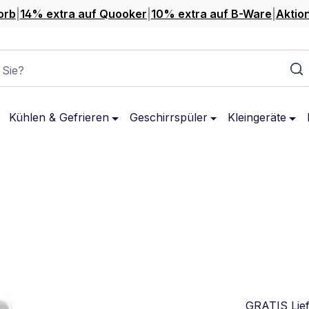
orb
|
14% extra auf Quooker
|
10% extra auf B-Ware
|
Aktio
 Sie?
Kühlen & Gefrieren
Geschirrspüler
Kleingeräte
GRATIS Lie