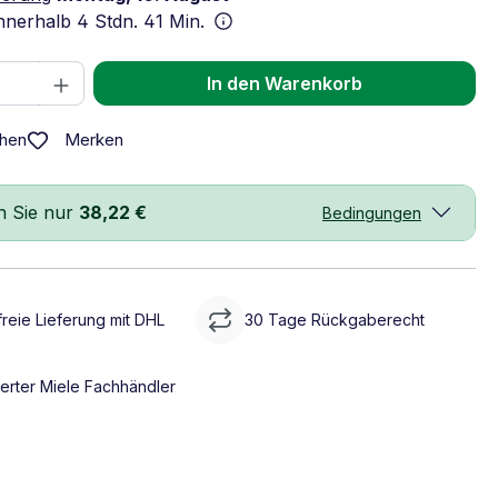
innerhalb
4 Stdn. 41 Min.
 Anzahl: Gib den gewünschten Wert ein 
In den Warenkorb
Merken
chen
n Sie nur
38,22 €
Bedingungen
reie Lieferung mit DHL
30 Tage Rückgaberecht
ierter Miele Fachhändler