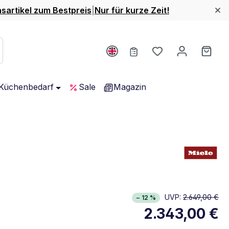
nsartikel zum Bestpreis
|
Nur für kurze Zeit!
Du hast 0 Produ
Ware
Küchenbedarf
Sale
Magazin
EU Datenblatt mit detaillierten Produkt- und Energieang
UVP:
2.649,00 €
Öffnet in neuem Fenster
− 12 %
2.343,00 €