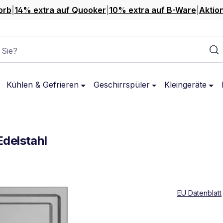
orb
|
14% extra auf Quooker
|
10% extra auf B-Ware
|
Aktio
 Sie?
Kühlen & Gefrieren
Geschirrspüler
Kleingeräte
delstahl
EU Datenblatt