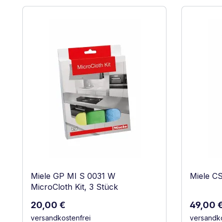
Produktgalerie überspringen
Miele GP MI S 0031 W
Miele C
MicroCloth Kit, 3 Stück
Regulärer Preis:
Reguläre
20,00 €
49,00 
versandkostenfrei
versandko