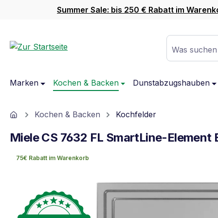
Summer Sale: bis 250 € Rabatt im Warenk
m Hauptinhalt springen
Zur Suche springen
Zur Hauptnavigation springen
Was suchen
Marken
Kochen & Backen
Dunstabzugshauben
Home
Kochen & Backen
Kochfelder
Miele CS 7632 FL SmartLine-Element E
75€ Rabatt im Warenkorb
Bildergalerie überspringen