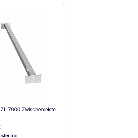
SZL 7000 Zwischenleiste
r Preis:
€
stenfrei