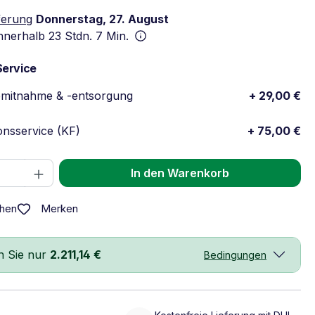
ferung
Donnerstag, 27. August
innerhalb
23 Stdn. 7 Min.
Service
emitnahme & -entsorgung
+ 29,00 €
ionsservice (KF)
+ 75,00 €
 Anzahl: Gib den gewünschten Wert ein 
In den Warenkorb
Merken
chen
n Sie nur
2.211,14 €
Bedingungen