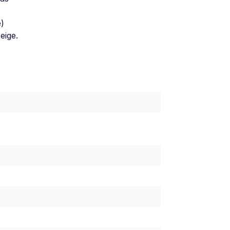
e)
eige.