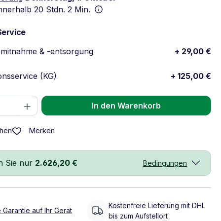
innerhalb
20 Stdn. 2 Min.
Service
emitnahme & -entsorgung
+ 29,00 €
ionsservice (KG)
+ 125,00 €
 Anzahl: Gib den gewünschten Wert ein 
In den Warenkorb
Merken
chen
n Sie nur
2.626,20 €
Bedingungen
Kostenfreie Lieferung mit DHL
 Garantie auf Ihr Gerät
bis zum Aufstellort