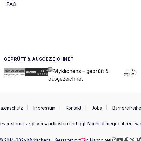
FAQ
GEPRÜFT & AUSGEZEICHNET
atenschutz
Impressum
Kontakt
Jobs
Barrierefreihe
hrwertsteuer zzgl.
Versandkosten
und ggf. Nachnahmegebühren, wen
© 2014-2026 Mykitchens
Gestaltet mit
in Hannover