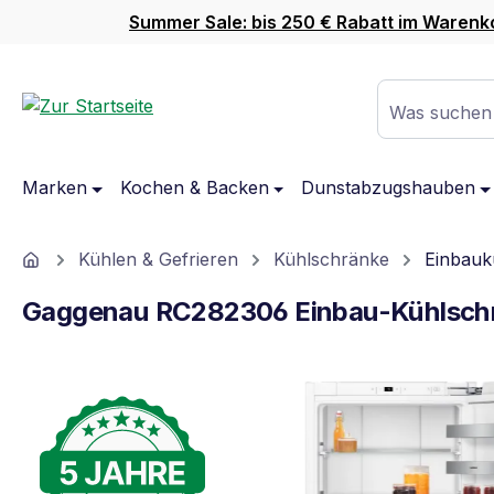
Summer Sale: bis 250 € Rabatt im Warenk
m Hauptinhalt springen
Zur Suche springen
Zur Hauptnavigation springen
Was suchen
Marken
Kochen & Backen
Dunstabzugshauben
Home
Kühlen & Gefrieren
Kühlschränke
Einbauk
Gaggenau RC282306 Einbau-Kühlsch
Bildergalerie überspringen