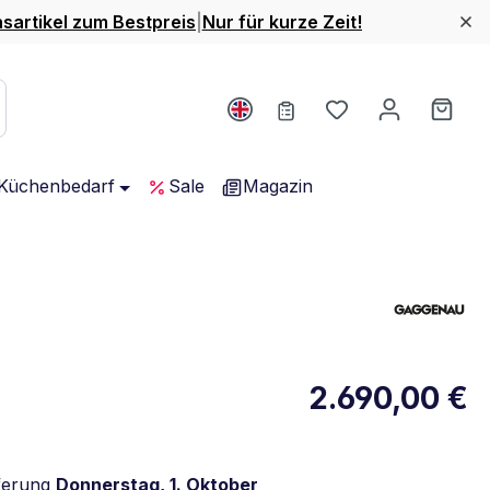
nsartikel zum Bestpreis
|
Nur für kurze Zeit!
Du hast 0 Produ
Ware
Küchenbedarf
Sale
Magazin
rgieklasse D. Höchste bis niedrigste Effizienz (A-G)
2.690,00 €
lständiges Energielabel anzeigen
Öffnet in neuem Fenster
ferung
Donnerstag, 1. Oktober