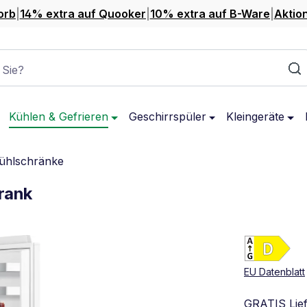
orb
|
14% extra auf Quooker
|
10% extra auf B-Ware
|
Aktio
 Sie?
Kühlen & Gefrieren
Geschirrspüler
Kleingeräte
ühlschränke
rank
Ene
Vol
EU Datenblatt
GRATIS Lie