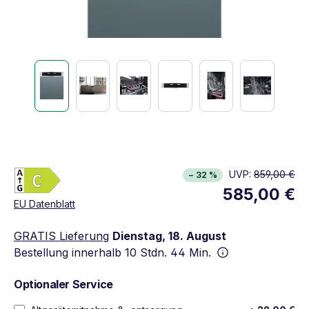
Energieklasse C. Höchste bis niedrigste Effizien
UVP:
859,00 €
− 32 %
Vollständiges Energielabel anzeigen
585,00 €
Öffnet in neuem Fenster
EU Datenblatt
GRATIS Lieferung
Dienstag, 18. August
Bestellung innerhalb
10 Stdn. 44 Min.
Optionaler Service