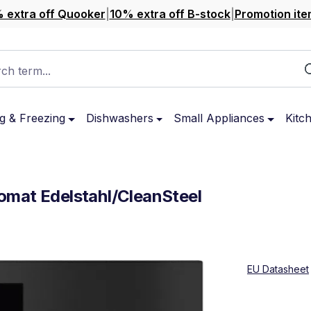
 extra off Quooker
|
10% extra off B-stock
|
Promotion ite
ch term...
g & Freezing
Dishwashers
Small Appliances
Kitc
omat Edelstahl/CleanSteel
EU Datasheet