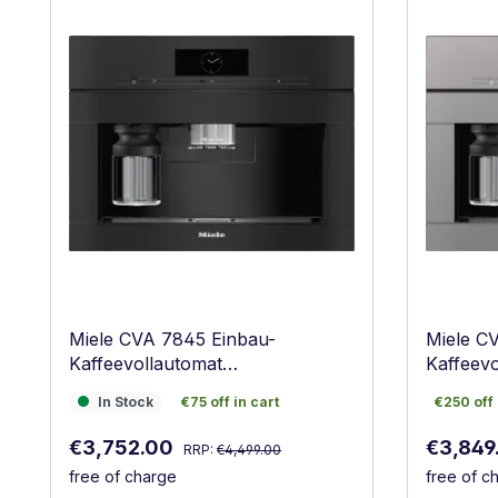
Miele CVA 7845 Einbau-
Miele C
Kaffeevollautomat
Kaffeevo
Obsidianschwarz
In Stock
€75 off in cart
€250 off 
In Stock
€75 off in cart
€250 off 
Regular price:
Sale price:
Sale pri
€3,752.00
€3,849
RRP:
€4,499.00
free of charge
free of c