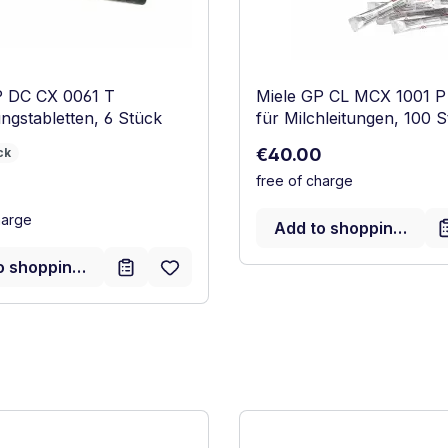
P DC CX 0061 T
Miele GP CL MCX 1001 P 
ngstabletten, 6 Stück
für Milchleitungen, 100 
Regular price:
€40.00
ck
free of charge
price:
harge
Add to shopping cart
o shopping cart