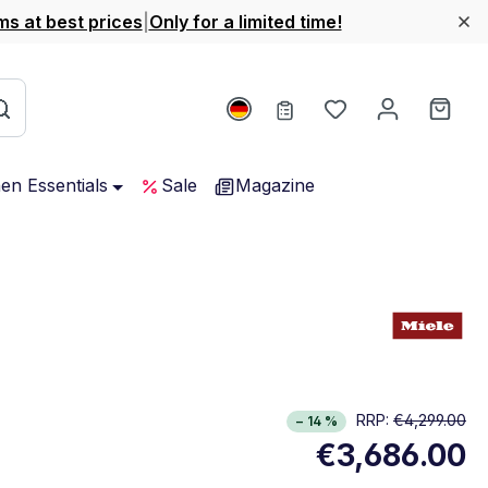
ms at best prices
|
Only for a limited time!
You have 0 wishl
Shop
hen Essentials
Sale
Magazine
EU datasheet with detailed product and energy information
RRP:
€4,299.00
Opens in new window
− 14 %
€3,686.00