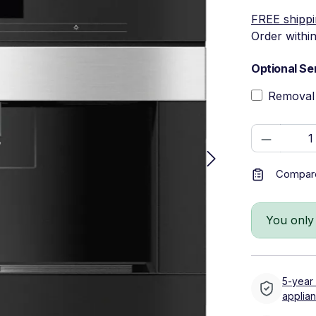
FREE shipp
Order withi
Optional Se
Removal 
Product 
Compar
You only
5-year
applia