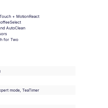
 Touch + MotionReact
CoffeeSelect
und AutoClean
sors
ch for Two
g
xpert mode, TeaTimer