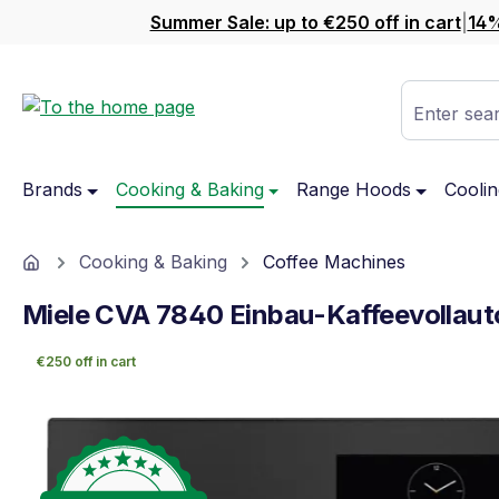
Summer Sale: up to €250 off in cart
|
14%
ip to main content
Skip to search
Skip to main navigation
Enter sear
Brands
Cooking & Baking
Range Hoods
Coolin
Home
Cooking & Baking
Coffee Machines
Miele CVA 7840 Einbau-Kaffeevollaut
€250 off in cart
Skip image gallery