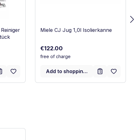
Reiniger
Miele CJ Jug 1,0l Isolierkanne
Stück
Regular price:
€122.00
free of charge
Add to shopping cart