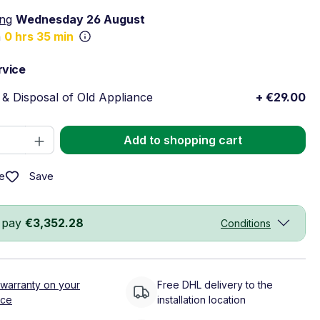
ing
Wednesday 26 August
n
0 hrs 35 min
rvice
& Disposal of Old Appliance
+ €29.00
Quantity: Enter the desired amount or 
Add to shopping cart
Save
e
 pay
€3,352.28
Conditions
 warranty on your
Free DHL delivery to the
nce
installation location