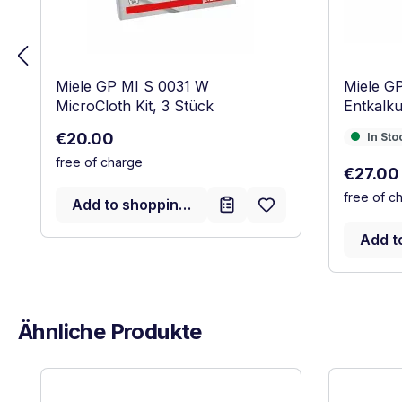
Miele GP MI S 0031 W
Miele G
MicroCloth Kit, 3 Stück
Entkalku
Regular price:
€20.00
In Stock
In Sto
free of charge
Regular 
€27.00
free of c
Add to shopping cart
Add t
Ähnliche Produkte
Skip product gallery