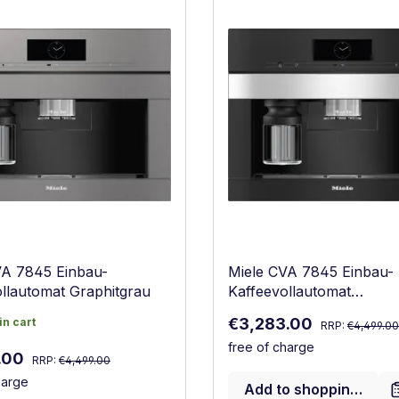
VA 7845 Einbau-
Miele CVA 7845 Einbau-
llautomat Graphitgrau
Kaffeevollautomat
Edelstahl/CleanSteel
Regular price:
Sale price:
in cart
€3,283.00
in cart
RRP:
€4,499.00
free of charge
Regular price:
ce:
.00
RRP:
€4,499.00
harge
Add to shopping cart